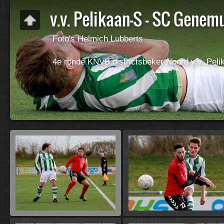
v.v. Pelikaan-S - SC Genem
Foto's Helmich Lubberts
4e ronde KNVB districtsbeker Noord v.v. Peli