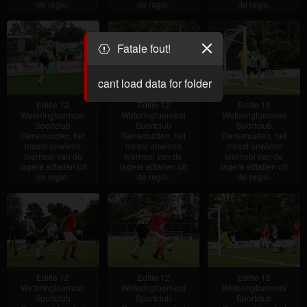
de regio.
de regio.
de regio.
Fatale fout!
cant load data for folder
Editie 12
Editie 12
Editie 12
Weteringtoernooi
Weteringtoernooi
Weteringtoernooi
Sportclub
Sportclub
Sportclub
Genemuiden, het
Genemuiden, het
Genemuiden, het
meest onwieze
meest onwieze
meest onwieze
toernooi van de
toernooi van de
toernooi van de
lagere elftallen uit
lagere elftallen uit
lagere elftallen uit
de regio.
de regio.
de regio.
Editie 12
Editie 12
Editie 12
Weteringtoernooi
Weteringtoernooi
Weteringtoernooi
Sportclub
Sportclub
Sportclub