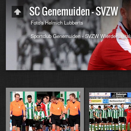
SC Genemuiden - SVZW
Foto's Helmich Lubberts
Sportclub Genemuiden - SVZW Wierden, uitsl