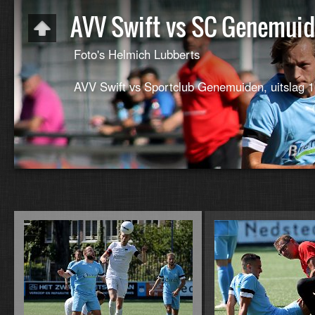
AVV Swift vs SC Genemui
Foto's Helmich Lubberts
AVV Swift vs Sportclub Genemuiden, uitslag 1