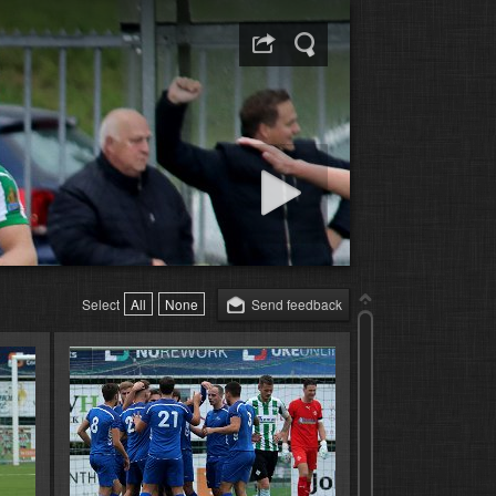
Start diapresentatie
Select
All
None
Send feedback