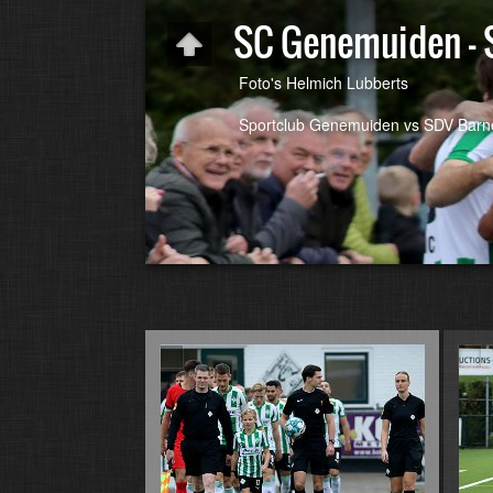
SC Genemuiden - 
Foto's Helmich Lubberts
Sportclub Genemuiden vs SDV Barnev