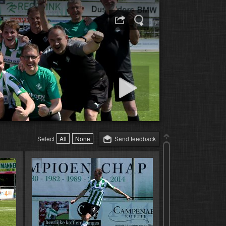
Start diapresentatie
Select
All
None
Send feedback