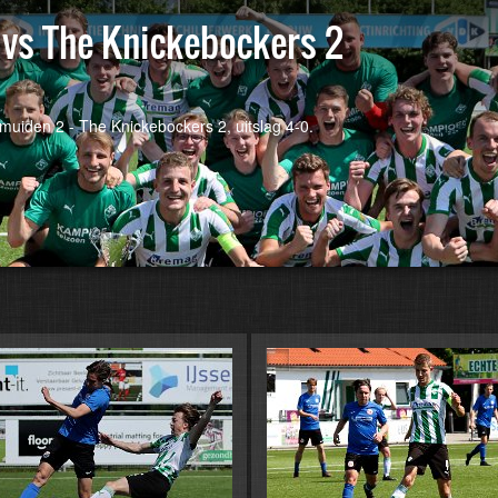
vs The Knickebockers 2
uiden 2 - The Knickebockers 2, uitslag 4-0.