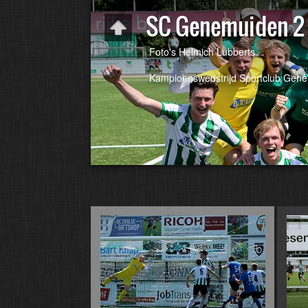
SC Genemuiden 2 
Foto's Helmich Lubberts
Kampioenswedstrijd Sportclub Genem