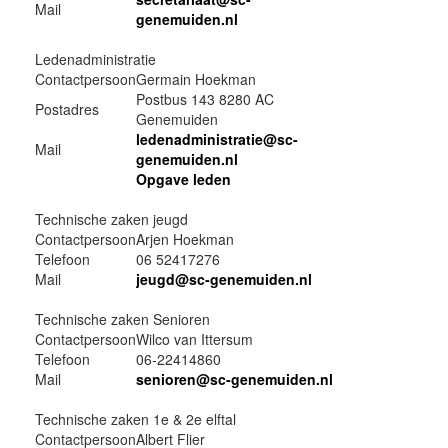
Mail
genemuiden.nl
Ledenadministratie
Contactpersoon
Germain Hoekman
Postbus 143 8280 AC
Postadres
Genemuiden
ledenadministratie@sc-
Mail
genemuiden.nl
Opgave leden
Technische zaken jeugd
Contactpersoon
Arjen Hoekman
Telefoon
06 52417276
Mail
jeugd@sc-genemuiden.nl
Technische zaken Senioren
Contactpersoon
Wilco van Ittersum
Telefoon
06-22414860
Mail
senioren@sc-genemuiden.nl
Technische zaken 1e & 2e elftal
Contactpersoon
Albert Flier