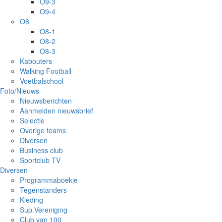
O9-3
O9-4
O8
O8-1
O8-2
O8-3
Kabouters
Walking Football
Voetbalschool
Foto/Nieuws
Nieuwsberichten
Aanmelden nieuwsbrief
Selectie
Overige teams
Diversen
Business club
Sportclub TV
Diversen
Programmaboekje
Tegenstanders
Kleding
Sup.Vereniging
Club van 100