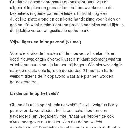
Omdat veiligheid vooropstaat op ons sportpark, zijn er
uitgebreide plannen gemaakt om het bouwverkeer en de
bezoekers in goede banen te leiden. Er komt nog een
duidelijke plattegrond en een korte handleiding voor leden en
gasten. Zo weet straks iedereen precies hoe alles werkt tijdens
de tijdelijke verbouwingssituatie op het park.
Vrijwilligers en inloopavond (21 mei)
Voor wie straks de handen uit de mouwen wil steken, is er
goed nieuws: er zijn diverse klussen in kaart gebracht waarbij
vrijwilligers hun steentje kunnen bijdragen. Wie nieuwsgierig is
naar de exacte details, is op donderdag 21 mei van harte
welkom tijdens de inloopavond waar alle plannen worden
gepresenteerd.
En die units op het veld?
Oh, en die units op het trainingsveld? Die zijn volgens Berry
puur voor de werklieden: het is een schaftkeet en een
uitvoerders- en vergaderruimte. “Maar we hebben ze ook
alvast neergezet om te laten zien dat de bouw écht
aanstaande is.” Daarachter komt binnenkort nog een rij extra