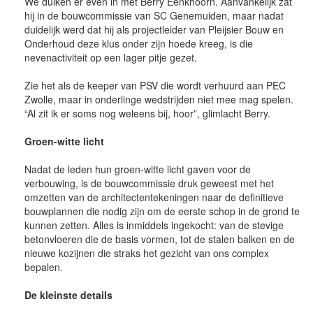
We duiken er even in met Berry Eenkhoorn. Aanvankelijk zat
hij in de bouwcommissie van SC Genemuiden, maar nadat
duidelijk werd dat hij als projectleider van Pleijsier Bouw en
Onderhoud deze klus onder zijn hoede kreeg, is die
nevenactiviteit op een lager pitje gezet.
Zie het als de keeper van PSV die wordt verhuurd aan PEC
Zwolle, maar in onderlinge wedstrijden niet mee mag spelen.
“Al zit ik er soms nog weleens bij, hoor”, glimlacht Berry.
Groen-witte licht
Nadat de leden hun groen-witte licht gaven voor de
verbouwing, is de bouwcommissie druk geweest met het
omzetten van de architectentekeningen naar de definitieve
bouwplannen die nodig zijn om de eerste schop in de grond te
kunnen zetten. Alles is inmiddels ingekocht: van de stevige
betonvloeren die de basis vormen, tot de stalen balken en de
nieuwe kozijnen die straks het gezicht van ons complex
bepalen.
De kleinste details