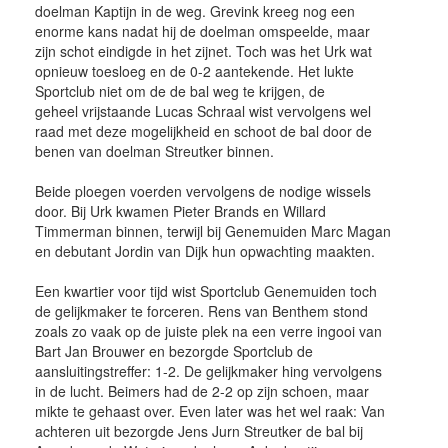
doelman Kaptijn in de weg. Grevink kreeg nog een
enorme kans nadat hij de doelman omspeelde, maar
zijn schot eindigde in het zijnet. Toch was het Urk wat
opnieuw toesloeg en de 0-2 aantekende. Het lukte
Sportclub niet om de de bal weg te krijgen, de
geheel vrijstaande Lucas Schraal wist vervolgens wel
raad met deze mogelijkheid en schoot de bal door de
benen van doelman Streutker binnen.
Beide ploegen voerden vervolgens de nodige wissels
door. Bij Urk kwamen Pieter Brands en Willard
Timmerman binnen, terwijl bij Genemuiden Marc Magan
en debutant Jordin van Dijk hun opwachting maakten.
Een kwartier voor tijd wist Sportclub Genemuiden toch
de gelijkmaker te forceren. Rens van Benthem stond
zoals zo vaak op de juiste plek na een verre ingooi van
Bart Jan Brouwer en bezorgde Sportclub de
aansluitingstreffer: 1-2. De gelijkmaker hing vervolgens
in de lucht. Beimers had de 2-2 op zijn schoen, maar
mikte te gehaast over. Even later was het wel raak: Van
achteren uit bezorgde Jens Jurn Streutker de bal bij