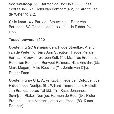
Scoreverloop:
23. Harmen de Boer 0-1, 58. Lucas
Schraal 0-2, 74. Rens van Benthem 1-2, 77. Arend van
de Wetering 2-2.
Gele kaart:
46. Bart Jan Brouwer, 83. Rens van
Benthem (SC Genemuiden), 83. Jent de Ridder (sv
Urk).
Toeschouwers:
1500
Opstelling SC Genemuiden
:
Hidde Streutker, Arend
van de Wetering, Jens Jurn Streutker, Hadde Pleijsier,
Bart Jan Brouwer, Gerben Kolk (71. Matthias Breman),
Rens van Benthem, Berwout Beimers, Niels Grevink (66.
Marc Magan), Mike Reuvers (71. Jordin van Dijk),
Rutger Etten.
Opstelling sv Urk:
Auke Kaptijn, Iede den Dulk, Jent de
Ridder, Iede Nentjes (61. Willard Timmerman), Riekelt
Jan Brands, Lucas Tol (83. Tim Ras), Johannes
Schrijver, Riekelt Nentjes, Harmen de Boer (64. Pieter
Brands), Lucas Schraal, Jarno van Essen (83. Klaas
Romkes).