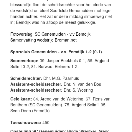
blessuretijd floot de scheidsrechter voor het einde van
de wedstrijd en bleef Sportclub Genemuiden met lege
handen achter. Het zat er deze middag simpelweg niet
in; Eemdijk was na afloop de meest gelukkige.
Fotoverslag: SC Genemuiden - v.v Eemdijk
Samenvatting wedstrijd Breman.net
Sportclub Genemuiden - v.v. Eemdijk 1-2 (0-1).
Scoreverloop:
39. Jasper Beekhuis 0-1, 56. Argjend
Selimi 0-2, 81. Berwout Beimers 1-2.
Scheidsrechter:
Dhr. M.G. Paarhuis
Assistent-scheidsrechter:
Dhr. N. van den Bos
Assistent-scheidsrechter:
Dhr. S. Woering
Gele kaart:
64. Arend van de Wetering, 67. Rens van
Benthem (SC Genemuiden), 75. Argjend Selimi, 95.
Sven Deen (Eemdijk).
Toeschouwers:
450
Opstelling SC Genemuiden
: Hidde Streutker, Arend