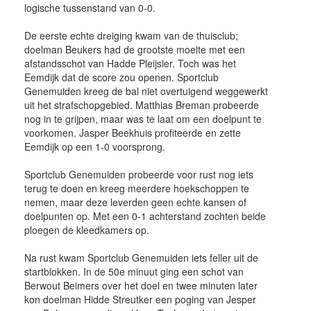
logische tussenstand van 0-0.
De eerste echte dreiging kwam van de thuisclub;
doelman Beukers had de grootste moeite met een
afstandsschot van Hadde Pleijsier. Toch was het
Eemdijk dat de score zou openen. Sportclub
Genemuiden kreeg de bal niet overtuigend weggewerkt
uit het strafschopgebied. Matthias Breman probeerde
nog in te grijpen, maar was te laat om een doelpunt te
voorkomen. Jasper Beekhuis profiteerde en zette
Eemdijk op een 1-0 voorsprong.
Sportclub Genemuiden probeerde voor rust nog iets
terug te doen en kreeg meerdere hoekschoppen te
nemen, maar deze leverden geen echte kansen of
doelpunten op. Met een 0-1 achterstand zochten beide
ploegen de kleedkamers op.
Na rust kwam Sportclub Genemuiden iets feller uit de
startblokken. In de 50e minuut ging een schot van
Berwout Beimers over het doel en twee minuten later
kon doelman Hidde Streutker een poging van Jesper