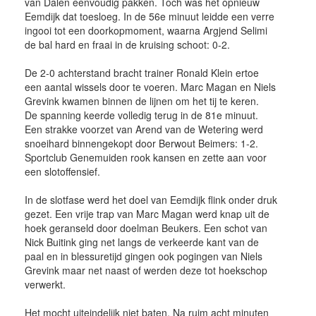
van Dalen eenvoudig pakken. Toch was het opnieuw
Eemdijk dat toesloeg. In de 56e minuut leidde een verre
ingooi tot een doorkopmoment, waarna Argjend Selimi
de bal hard en fraai in de kruising schoot: 0-2.
De 2-0 achterstand bracht trainer Ronald Klein ertoe
een aantal wissels door te voeren. Marc Magan en Niels
Grevink kwamen binnen de lijnen om het tij te keren.
De spanning keerde volledig terug in de 81e minuut.
Een strakke voorzet van Arend van de Wetering werd
snoeihard binnengekopt door Berwout Beimers: 1-2.
Sportclub Genemuiden rook kansen en zette aan voor
een slotoffensief.
In de slotfase werd het doel van Eemdijk flink onder druk
gezet. Een vrije trap van Marc Magan werd knap uit de
hoek geranseld door doelman Beukers. Een schot van
Nick Buitink ging net langs de verkeerde kant van de
paal en in blessuretijd gingen ook pogingen van Niels
Grevink maar net naast of werden deze tot hoekschop
verwerkt.
Het mocht uiteindelijk niet baten. Na ruim acht minuten