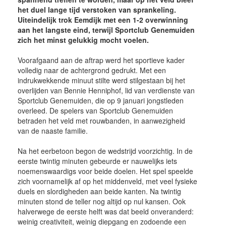
het duel lange tijd verstoken van sprankeling.
Uiteindelijk trok Eemdijk met een 1-2 overwinning
aan het langste eind, terwijl Sportclub Genemuiden
zich het minst gelukkig mocht voelen.
Voorafgaand aan de aftrap werd het sportieve kader
volledig naar de achtergrond gedrukt. Met een
indrukwekkende minuut stilte werd stilgestaan bij het
overlijden van Bennie Henniphof, lid van verdienste van
Sportclub Genemuiden, die op 9 januari jongstleden
overleed. De spelers van Sportclub Genemuiden
betraden het veld met rouwbanden, in aanwezigheid
van de naaste familie.
Na het eerbetoon begon de wedstrijd voorzichtig. In de
eerste twintig minuten gebeurde er nauwelijks iets
noemenswaardigs voor beide doelen. Het spel speelde
zich voornamelijk af op het middenveld, met veel fysieke
duels en slordigheden aan beide kanten. Na twintig
minuten stond de teller nog altijd op nul kansen. Ook
halverwege de eerste helft was dat beeld onveranderd:
weinig creativiteit, weinig diepgang en zodoende een