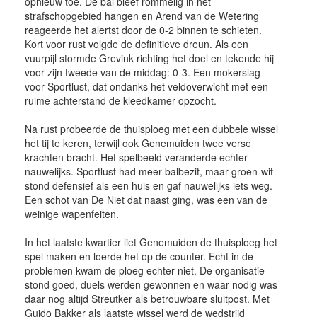
opnieuw toe. De bal bleef rommelig in het
strafschopgebied hangen en Arend van de Wetering
reageerde het alertst door de 0-2 binnen te schieten.
Kort voor rust volgde de definitieve dreun. Als een
vuurpijl stormde Grevink richting het doel en tekende hij
voor zijn tweede van de middag: 0-3. Een mokerslag
voor Sportlust, dat ondanks het veldoverwicht met een
ruime achterstand de kleedkamer opzocht.
Na rust probeerde de thuisploeg met een dubbele wissel
het tij te keren, terwijl ook Genemuiden twee verse
krachten bracht. Het spelbeeld veranderde echter
nauwelijks. Sportlust had meer balbezit, maar groen-wit
stond defensief als een huis en gaf nauwelijks iets weg.
Een schot van De Niet dat naast ging, was een van de
weinige wapenfeiten.
In het laatste kwartier liet Genemuiden de thuisploeg het
spel maken en loerde het op de counter. Echt in de
problemen kwam de ploeg echter niet. De organisatie
stond goed, duels werden gewonnen en waar nodig was
daar nog altijd Streutker als betrouwbare sluitpost. Met
Guido Bakker als laatste wissel werd de wedstrijd