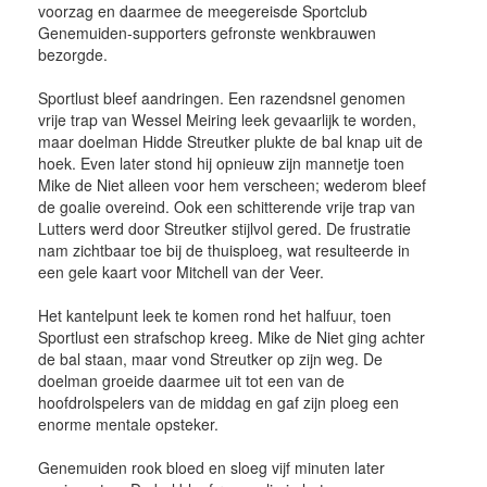
voorzag en daarmee de meegereisde Sportclub
Genemuiden-supporters gefronste wenkbrauwen
bezorgde.
Sportlust bleef aandringen. Een razendsnel genomen
vrije trap van Wessel Meiring leek gevaarlijk te worden,
maar doelman Hidde Streutker plukte de bal knap uit de
hoek. Even later stond hij opnieuw zijn mannetje toen
Mike de Niet alleen voor hem verscheen; wederom bleef
de goalie overeind. Ook een schitterende vrije trap van
Lutters werd door Streutker stijlvol gered. De frustratie
nam zichtbaar toe bij de thuisploeg, wat resulteerde in
een gele kaart voor Mitchell van der Veer.
Het kantelpunt leek te komen rond het halfuur, toen
Sportlust een strafschop kreeg. Mike de Niet ging achter
de bal staan, maar vond Streutker op zijn weg. De
doelman groeide daarmee uit tot een van de
hoofdrolspelers van de middag en gaf zijn ploeg een
enorme mentale opsteker.
Genemuiden rook bloed en sloeg vijf minuten later