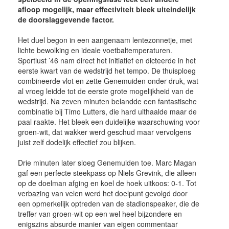
afloop mogelijk, maar effectiviteit bleek uiteindelijk
de doorslaggevende factor.
Het duel begon in een aangenaam lentezonnetje, met
lichte bewolking en ideale voetbaltemperaturen.
Sportlust ’46 nam direct het initiatief en dicteerde in het
eerste kwart van de wedstrijd het tempo. De thuisploeg
combineerde vlot en zette Genemuiden onder druk, wat
al vroeg leidde tot de eerste grote mogelijkheid van de
wedstrijd. Na zeven minuten belandde een fantastische
combinatie bij Timo Lutters, die hard uithaalde maar de
paal raakte. Het bleek een duidelijke waarschuwing voor
groen-wit, dat wakker werd geschud maar vervolgens
juist zelf dodelijk effectief zou blijken.
Drie minuten later sloeg Genemuiden toe. Marc Magan
gaf een perfecte steekpass op Niels Grevink, die alleen
op de doelman afging en koel de hoek uitkoos: 0-1. Tot
verbazing van velen werd het doelpunt gevolgd door
een opmerkelijk optreden van de stadionspeaker, die de
treffer van groen-wit op een wel heel bijzondere en
enigszins absurde manier van eigen commentaar