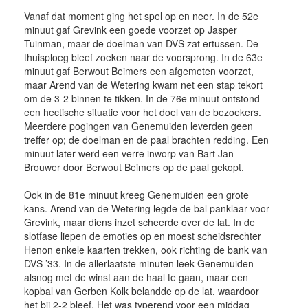
Vanaf dat moment ging het spel op en neer. In de 52e
minuut gaf Grevink een goede voorzet op Jasper
Tuinman, maar de doelman van DVS zat ertussen. De
thuisploeg bleef zoeken naar de voorsprong. In de 63e
minuut gaf Berwout Beimers een afgemeten voorzet,
maar Arend van de Wetering kwam net een stap tekort
om de 3-2 binnen te tikken. In de 76e minuut ontstond
een hectische situatie voor het doel van de bezoekers.
Meerdere pogingen van Genemuiden leverden geen
treffer op; de doelman en de paal brachten redding. Een
minuut later werd een verre inworp van Bart Jan
Brouwer door Berwout Beimers op de paal gekopt.
Ook in de 81e minuut kreeg Genemuiden een grote
kans. Arend van de Wetering legde de bal panklaar voor
Grevink, maar diens inzet scheerde over de lat. In de
slotfase liepen de emoties op en moest scheidsrechter
Henon enkele kaarten trekken, ook richting de bank van
DVS ’33. In de allerlaatste minuten leek Genemuiden
alsnog met de winst aan de haal te gaan, maar een
kopbal van Gerben Kolk belandde op de lat, waardoor
het bij 2-2 bleef. Het was typerend voor een middag