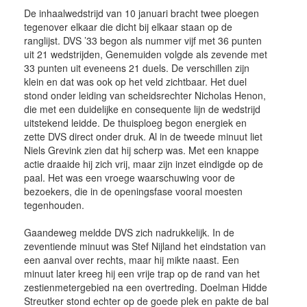
De inhaalwedstrijd van 10 januari bracht twee ploegen
tegenover elkaar die dicht bij elkaar staan op de
ranglijst. DVS ’33 begon als nummer vijf met 36 punten
uit 21 wedstrijden, Genemuiden volgde als zevende met
33 punten uit eveneens 21 duels. De verschillen zijn
klein en dat was ook op het veld zichtbaar. Het duel
stond onder leiding van scheidsrechter Nicholas Henon,
die met een duidelijke en consequente lijn de wedstrijd
uitstekend leidde. De thuisploeg begon energiek en
zette DVS direct onder druk. Al in de tweede minuut liet
Niels Grevink zien dat hij scherp was. Met een knappe
actie draaide hij zich vrij, maar zijn inzet eindigde op de
paal. Het was een vroege waarschuwing voor de
bezoekers, die in de openingsfase vooral moesten
tegenhouden.
Gaandeweg meldde DVS zich nadrukkelijk. In de
zeventiende minuut was Stef Nijland het eindstation van
een aanval over rechts, maar hij mikte naast. Een
minuut later kreeg hij een vrije trap op de rand van het
zestienmetergebied na een overtreding. Doelman Hidde
Streutker stond echter op de goede plek en pakte de bal