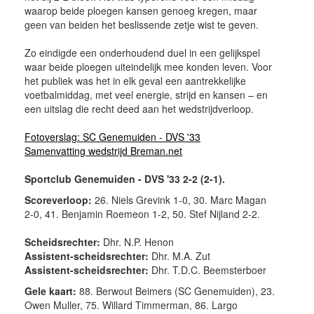
waarop beide ploegen kansen genoeg kregen, maar
geen van beiden het beslissende zetje wist te geven.
Zo eindigde een onderhoudend duel in een gelijkspel
waar beide ploegen uiteindelijk mee konden leven. Voor
het publiek was het in elk geval een aantrekkelijke
voetbalmiddag, met veel energie, strijd en kansen – en
een uitslag die recht deed aan het wedstrijdverloop.
Fotoverslag: SC Genemuiden - DVS '33
Samenvatting wedstrijd Breman.net
Sportclub Genemuiden - DVS '33 2-2 (2-1).
Scoreverloop:
26. Niels Grevink 1-0, 30. Marc Magan
2-0, 41. Benjamin Roemeon 1-2, 50. Stef Nijland 2-2.
Scheidsrechter:
Dhr. N.P. Henon
Assistent-scheidsrechter:
Dhr. M.A. Zut
Assistent-scheidsrechter:
Dhr. T.D.C. Beemsterboer
Gele kaart:
88. Berwout Beimers (SC Genemuiden), 23.
Owen Muller, 75. Willard Timmerman, 86. Largo