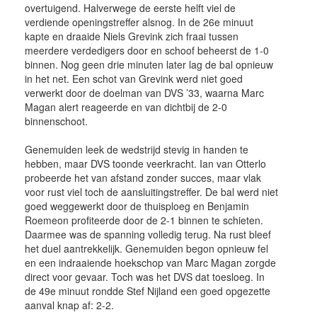
overtuigend. Halverwege de eerste helft viel de
verdiende openingstreffer alsnog. In de 26e minuut
kapte en draaide Niels Grevink zich fraai tussen
meerdere verdedigers door en schoof beheerst de 1-0
binnen. Nog geen drie minuten later lag de bal opnieuw
in het net. Een schot van Grevink werd niet goed
verwerkt door de doelman van DVS ’33, waarna Marc
Magan alert reageerde en van dichtbij de 2-0
binnenschoot.
Genemuiden leek de wedstrijd stevig in handen te
hebben, maar DVS toonde veerkracht. Ian van Otterlo
probeerde het van afstand zonder succes, maar vlak
voor rust viel toch de aansluitingstreffer. De bal werd niet
goed weggewerkt door de thuisploeg en Benjamin
Roemeon profiteerde door de 2-1 binnen te schieten.
Daarmee was de spanning volledig terug. Na rust bleef
het duel aantrekkelijk. Genemuiden begon opnieuw fel
en een indraaiende hoekschop van Marc Magan zorgde
direct voor gevaar. Toch was het DVS dat toesloeg. In
de 49e minuut rondde Stef Nijland een goed opgezette
aanval knap af: 2-2.