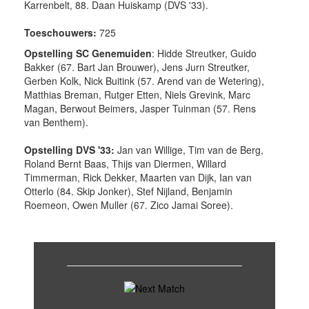
Karrenbelt, 88. Daan Huiskamp (DVS '33).
Toeschouwers:
725
Opstelling SC Genemuiden
: Hidde Streutker, Guido
Bakker (67. Bart Jan Brouwer), Jens Jurn Streutker,
Gerben Kolk, Nick Buitink (57. Arend van de Wetering),
Matthias Breman, Rutger Etten, Niels Grevink, Marc
Magan, Berwout Beimers, Jasper Tuinman (57. Rens
van Benthem).
Opstelling DVS '33:
Jan van Willige, Tim van de Berg,
Roland Bernt Baas, Thijs van Diermen, Willard
Timmerman, Rick Dekker, Maarten van Dijk, Ian van
Otterlo (84. Skip Jonker), Stef Nijland, Benjamin
Roemeon, Owen Muller (67. Zico Jamai Soree).