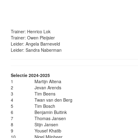
Trainer: Henrico Lok
Trainer: Owen Pleijsier
Leider: Angela Barneveld
Leider: Sandra Naberman
Selectie 2024-2025
1
Martijn Altena
2
Jevan Arends
3
Tim Beens
4
Twan van den Berg
5
Tim Bosch
6
Benjamin Buitink
7
Thomas Jansen
8
Stijn Jansen
9
Yousef Khatib
10
Nigel Mijnheer