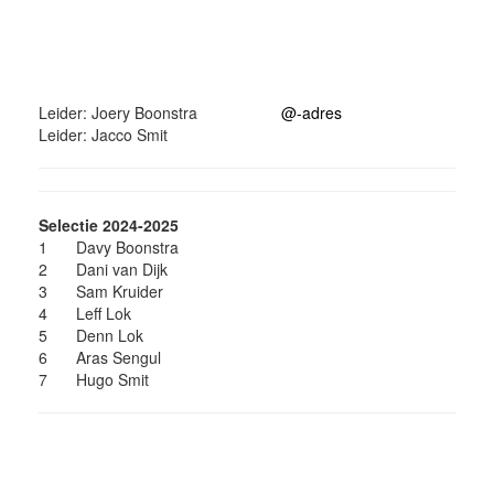
Leider: Joery Boonstra
@-adres
Leider: Jacco Smit
Selectie 2024-2025
1
Davy Boonstra
2
Dani van Dijk
3
Sam Kruider
4
Leff Lok
5
Denn Lok
6
Aras Sengul
7
Hugo Smit