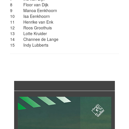
8
Floor van Dijk
9
Manoa Eenkhoorn
10
Isa Eenkhoorn
11
Henrike van Enk
12
Roos Groothuis
13
Lotte Kruider
14
Channee de Lange
15
Indy Lubberts