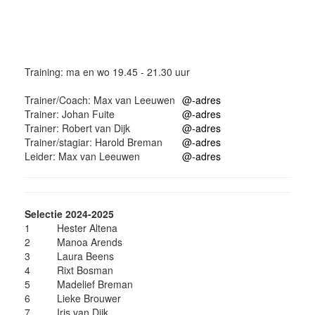
Training: ma en wo 19.45 - 21.30 uur
Trainer/Coach: Max van Leeuwen
@-adres
Trainer: Johan Fuite
@-adres
Trainer: Robert van Dijk
@-adres
Trainer/stagiar: Harold Breman
@-adres
Leider: Max van Leeuwen
@-adres
Selectie 2024-2025
1
Hester Altena
2
Manoa Arends
3
Laura Beens
4
Rixt Bosman
5
Madelief Breman
6
Lieke Brouwer
7
Iris van Dijk