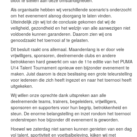
bloot te stellen aan deze omstandigheden.
Als organisatie hebben wij verschillende scenario's onderzocht
om het evenement alsnog doorgang te laten vinden.
Uiteindelijk zijn wij tot de conclusie gekomen dat wij de
veiligheid, gezondheid en het welzijn van alle aanwezigen niet
voldoende kunnen garanderen. Daarom zien wij ons
genoodzaakt het toernooi af te gelasten.
Dit besluit raakt ons allemaal. Maandenlang is er door vele
vrijwilligers, sponsoren, deelnemende clubs en andere
betrokkenen hard gewerkt om van de 11e editie van het PUMA
U14 Talent Tournament opnieuw een bijzonder evenement te
maken. Juist daarom is deze beslissing een grote teleurstelling
voor iedereen die zich heeft ingezet en naar het toernooi heeft
uitgekeken.
Wij willen onze oprechte dank uitspreken aan alle
deelnemende teams, trainers, begeleiders, vrijwilligers,
sponsoren en supporters voor hun begrip, betrokkenheid en
steun. De enorme belangstelling en inzet rondom het toernooi
onderstrepen hoe bijzonder dit evenement is geworden.
Hoewel we zaterdag niet samen kunnen genieten van een dag
vol talent, sportiviteit en voetbalbeleving, kijken wij met