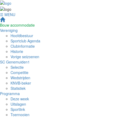
☰ MENU
Bouw accommodatie
Vereniging
Hoofdbestuur
Sportclub Agenda
Clubinformatie
Historie
Vorige seizoenen
SC Genemuiden1
Selectie
Competitie
Wedstrijden
KNVB-beker
Statistiek
Programma
Deze week
Uitslagen
Sportlink
Toernooien