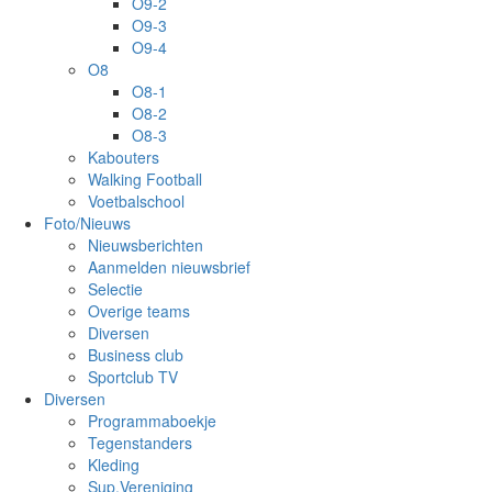
O9-2
O9-3
O9-4
O8
O8-1
O8-2
O8-3
Kabouters
Walking Football
Voetbalschool
Foto/Nieuws
Nieuwsberichten
Aanmelden nieuwsbrief
Selectie
Overige teams
Diversen
Business club
Sportclub TV
Diversen
Programmaboekje
Tegenstanders
Kleding
Sup.Vereniging