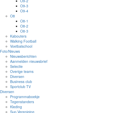
O9-2
O9-3
O9-4
O8
O8-1
O8-2
O8-3
Kabouters
Walking Football
Voetbalschool
Foto/Nieuws
Nieuwsberichten
Aanmelden nieuwsbrief
Selectie
Overige teams
Diversen
Business club
Sportclub TV
Diversen
Programmaboekje
Tegenstanders
Kleding
Sup.Vereniging