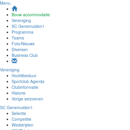
Menu
Bouw accommodatie
Vereniging
SC Genemuiden1
Programma
Teams
Foto/Nieuws
Diversen
Business Club
Vereniging
Hoofdbestuur
Sportclub Agenda
Clubinformatie
Historie
Vorige seizoenen
SC Genemuiden1
Selectie
Competitie
Wedstrijden