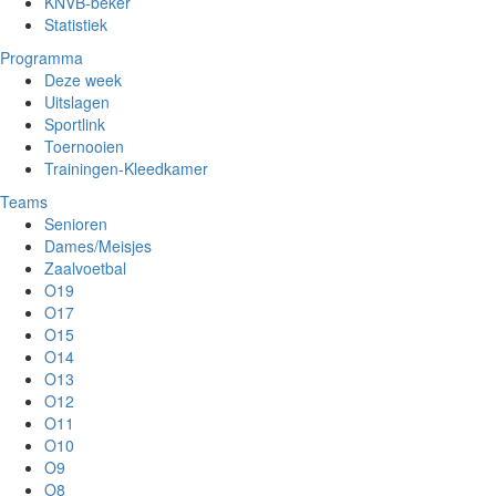
KNVB-beker
Statistiek
Programma
Deze week
Uitslagen
Sportlink
Toernooien
Trainingen-Kleedkamer
Teams
Senioren
Dames/Meisjes
Zaalvoetbal
O19
O17
O15
O14
O13
O12
O11
O10
O9
O8