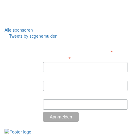
Alle sponsoren
Tweets by scgenemuiden
Aanmelden nieuwsbrief
*
Verplicht
*
E-mailadres
Voornaam
Achternaam