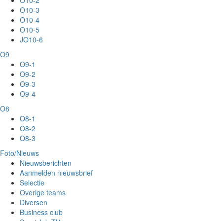
O10-2
O10-3
O10-4
O10-5
JO10-6
O9
O9-1
O9-2
O9-3
O9-4
O8
O8-1
O8-2
O8-3
Foto/Nieuws
Nieuwsberichten
Aanmelden nieuwsbrief
Selectie
Overige teams
Diversen
Business club